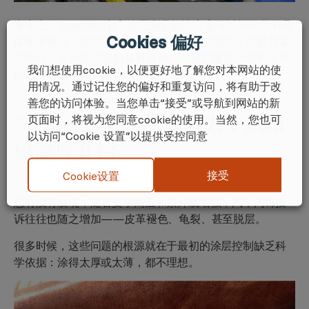
事实上，
SpecMetrix® 涂层测量解决方案
可以根据您的具
Cookies 偏好
体要求设计，因此我们提供的解决方案范围广泛且极具多
功能性。无论您涂覆的基材是什么，我们都能为您的生产
我们想使用cookie，以便更好地了解您对本网站的使
线或实验室测试需求提供测量解决方案。
用情况。通过记住您的偏好和重复访问，将有助于改
善您的访问体验。当您单击“接受”或导航到网站的新
“高温+强紫外”双重压力，
从精
页面时，将视为您同意cookie的使用。当然，您也可
以访问“Cookie 设置”以提供受控同意
确测厚开始
接受
Cookie设置
您有没有发现，随着夏季高温和紫外线增强，汽车内饰投
诉往往也随之增加——皮革褪色、龟裂、甚至脱层。
很多时候，这些问题的根源就在于最初的涂层控制缺乏科
学依据：涂得太厚或太薄，都不理想。