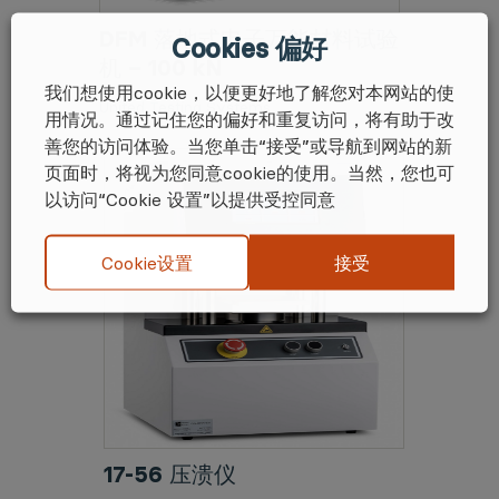
DFM 落地式电子万能材料试验
Cookies 偏好
机 – 100 kN
我们想使用cookie，以便更好地了解您对本网站的使
United Testing Systems
用情况。通过记住您的偏好和重复访问，将有助于改
善您的访问体验。当您单击“接受”或导航到网站的新
页面时，将视为您同意cookie的使用。当然，您也可
以访问“Cookie 设置”以提供受控同意
接受
Cookie设置
17-56 压溃仪