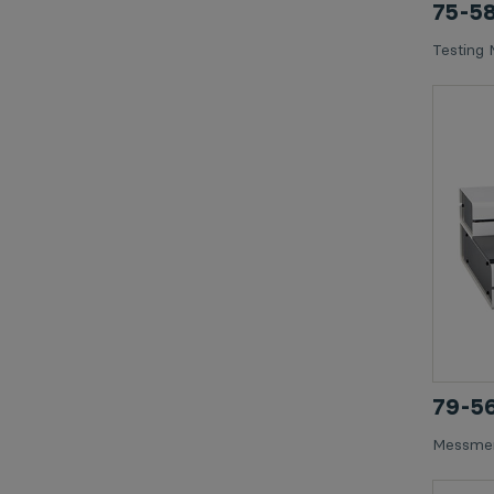
75-5
Testing 
79-
Messmer