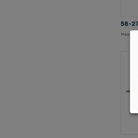
58-
Messmer