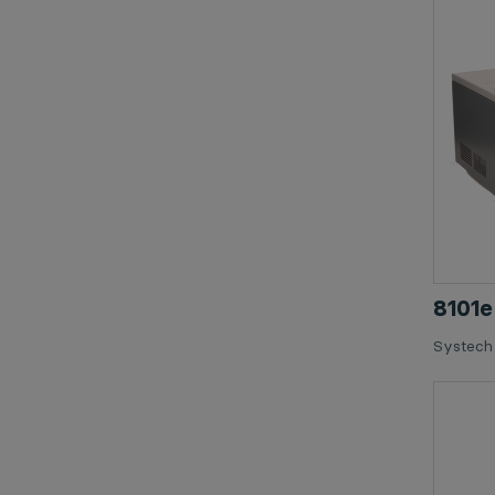
810
Systech